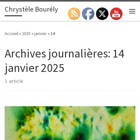
Chrystèle Bourély
Passer au contenu
Search
Me
Accueil
»
2025
»
janvier
»
14
Archives journalières:
14
janvier 2025
1 article
Voici la liste des couleurs « brusho » dont je dispose … Exemple