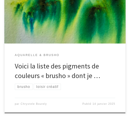
d’effets possibles aux brushos ! 1 LEMON 2 YELLOW 3 YELLOW
OCHRE 4 ORANGE 5 ROSE RED 6 ALIZARIN CRIMSON 7 VERMILLON
8 OST. RED 9 CRIMSON 10 TERRACOTTA 11 SCARLET 12 LIME
GREEN 13 […]
AQUARELLE & BRUSHO
Voici la liste des pigments de
couleurs « brusho » dont je …
brusho
loisir créatif
par
Chrystele Bourely
Publié
14 janvier 2025