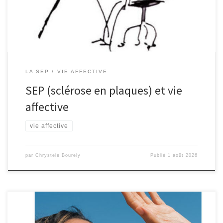
la maladie ait été diagnostiqué tardivement ou bien […]
LA SEP
VIE AFFECTIVE
SEP (sclérose en plaques) et vie
affective
vie affective
par
Chrystele Bourely
Publié
1 août 2026