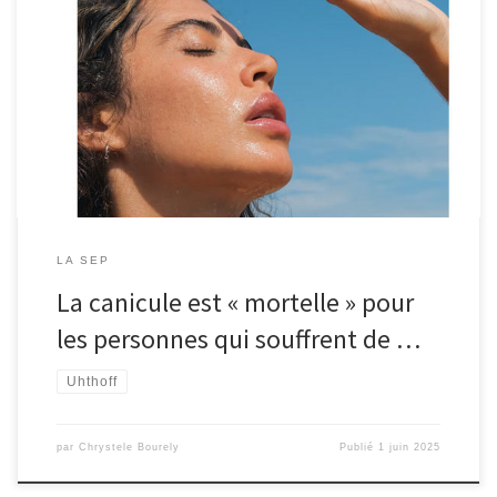
OK, je vous rassure tout de suite, quand je dis que les fortes
températures sont « mortelles » pour les personnes atteintes de la
sclérose en plaques. Il faut entendre ça dans le sens de « très
difficile à vivre » ! Avez-vous déjà entendu parler du phénomène
d’Uhthoff ? Le phénomène […]
LA SEP
La canicule est « mortelle » pour
les personnes qui souffrent de …
Uhthoff
par
Chrystele Bourely
Publié
1 juin 2025