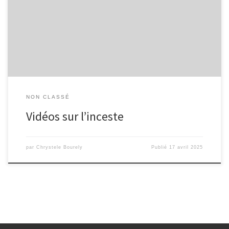
NON CLASSÉ
Vidéos sur l’inceste
par
Chrystele Bourely
Publié
17 avril 2025