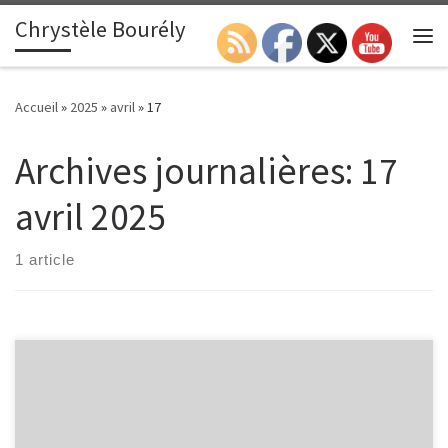
Chrystèle Bourély
Passer au contenu
Search
Me
Accueil
»
2025
»
avril
»
17
Archives journalières:
17
avril 2025
1 article