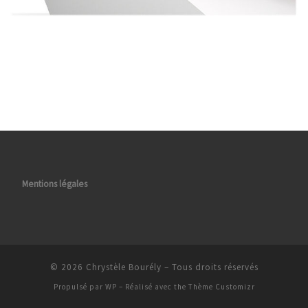
Mentions légales
© 2026
Chrystèle Bourély
– Tous droits réservés
Propulsé par
WP
– Réalisé avec the
Thème Customizr