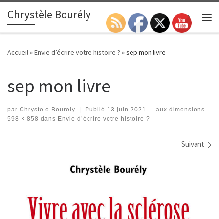
Chrystèle Bourély
Passer au contenu
Search
Me
Accueil
»
Envie d’écrire votre histoire ?
»
sep mon livre
sep mon livre
par
Chrystele Bourely
|
Publié
13 juin 2021
-
aux dimensions
598 × 858
dans
Envie d’écrire votre histoire ?
Navigation des images
Suivant