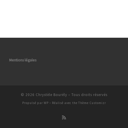
Mentions légales
© 2026
Chrystèle Bourély
– Tous droits réservés
Propulsé par
WP
– Réalisé avec the
Thème Customizr