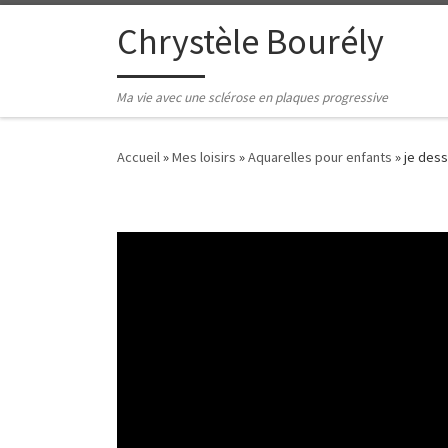
Passer au contenu
Chrystèle Bourély
Ma vie avec une sclérose en plaques progressive
Accueil
»
Mes loisirs
»
Aquarelles pour enfants
»
je dess
Lecteur
vidéo