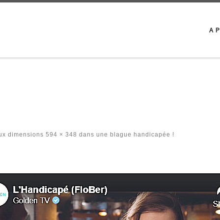
A 
ux dimensions
594 × 348
dans
une blague handicapée !