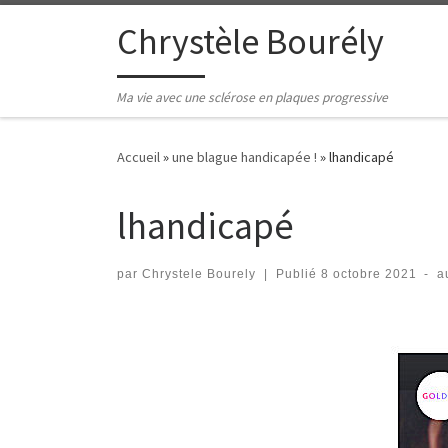
Passer au contenu
Chrystèle Bourély
Ma vie avec une sclérose en plaques progressive
Accueil
»
une blague handicapée !
»
lhandicapé
lhandicapé
par
Chrystele Bourely
|
Publié
8 octobre 2021
-
a
Navigation des images