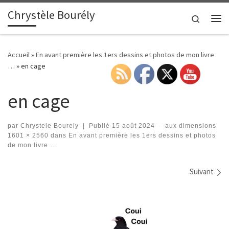
Chrystèle Bourély
Passer au contenu
Search
Me
Accueil
»
En avant première les 1ers dessins et photos de mon livre
…
»
en cage
en cage
par
Chrystele Bourely
|
Publié
15 août 2024
-
aux dimensions
1601 × 2560
dans
En avant première les 1ers dessins et photos
de mon livre …
Navigation des images
Suivant