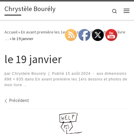
Chrystèle Bourély
Passer au contenu
Search
Me
Accueil
»
En avant première les 1ers dessins et photos de mon livre
…
»
le 19 janvier
le 19 janvier
par
Chrystele Bourely
|
Publié
15 août 2024
-
aux dimensions
898 × 835
dans
En avant première les 1ers dessins et photos de
mon livre …
Navigation des images
Précédent