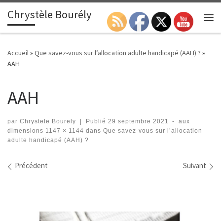
Chrystèle Bourély
Passer au contenu
Search
Me
Accueil
»
Que savez-vous sur l’allocation adulte handicapé (AAH) ?
»
AAH
AAH
par
Chrystele Bourely
|
Publié
29 septembre 2021
-
aux
dimensions
1147 × 1144
dans
Que savez-vous sur l’allocation
adulte handicapé (AAH) ?
Navigation des images
Précédent
Suivant