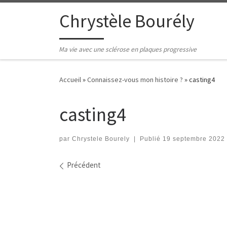
Passer au contenu
Chrystèle Bourély
Ma vie avec une sclérose en plaques progressive
Accueil
»
Connaissez-vous mon histoire ?
»
casting4
casting4
par
Chrystele Bourely
|
Publié
19 septembre 2022
Navigation des images
Précédent