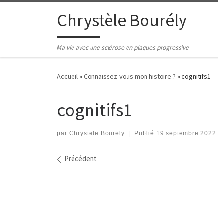
Passer au contenu
Chrystèle Bourély
Ma vie avec une sclérose en plaques progressive
Accueil
»
Connaissez-vous mon histoire ?
»
cognitifs1
cognitifs1
par
Chrystele Bourely
|
Publié
19 septembre 2022
Navigation des images
Précédent