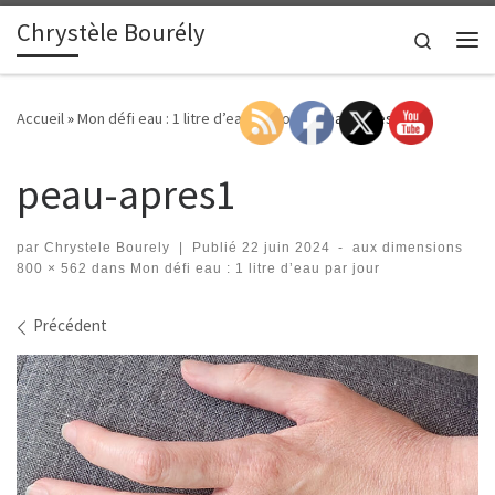
Chrystèle Bourély
Passer au contenu
Search
Me
Accueil
»
Mon défi eau : 1 litre d’eau par jour
»
peau-apres1
peau-apres1
par
Chrystele Bourely
|
Publié
22 juin 2024
-
aux dimensions
800 × 562
dans
Mon défi eau : 1 litre d’eau par jour
Navigation des images
Précédent