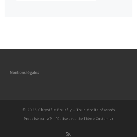
Mentions légales
© 2026
Chrystèle Bourély
– Tous droits réservés
Propulsé par
WP
– Réalisé avec the
Thème Customizr