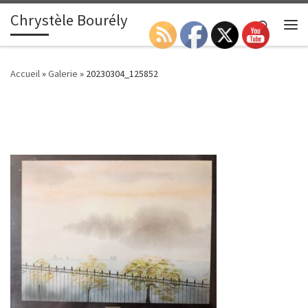
Chrystèle Bourély
Passer au contenu
Search
Me
Accueil
»
Galerie
»
20230304_125852