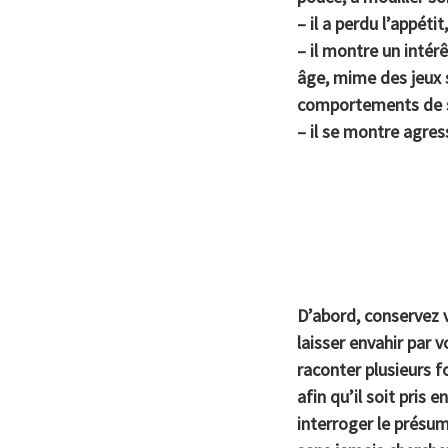
– il a perdu l’appéti
– il montre un intér
âge, mime des jeux s
comportements de s
– il se montre agres
D’abord, conservez v
laisser envahir par 
raconter plusieurs 
afin qu’il soit pris 
interroger le présum