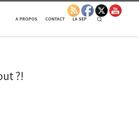
Search
A PROPOS
CONTACT
LA SEP
out ?!