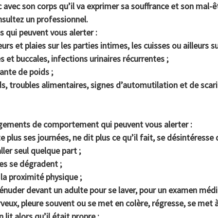
 avec son corps qu’il va exprimer sa souffrance et son mal-ê
sultez un professionnel.
s qui peuvent vous alerter :
s et plaies sur les parties intimes, les cuisses ou ailleurs su
es et buccales, infections urinaires récurrentes ;
ante de poids ;
ds, troubles alimentaires, signes d’automutilation et de sc
ngements de comportement qui peuvent vous alerter
:
nte plus ses journées, ne dit plus ce qu’il fait, se désintéresse
aller seul quelque part ;
res se dégradent ;
, la proximité physique ;
 dénuder devant un adulte pour se laver, pour un examen médic
erveux, pleure souvent ou se met en colère, régresse, se met 
lit alors qu’il était propre ;