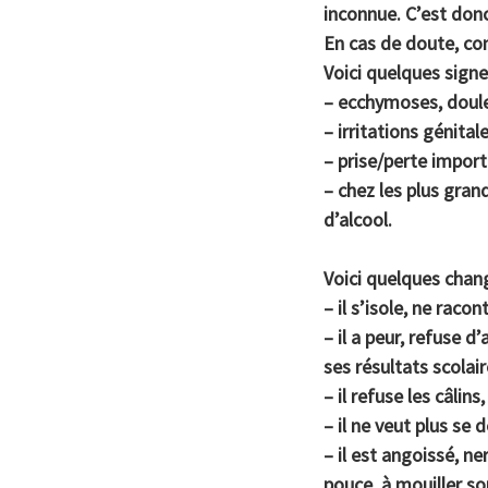
inconnue. C’est donc
En cas de doute, con
Voici quelques signe
– ecchymoses, douleur
– irritations génital
– prise/perte import
– chez les plus gran
d’alcool.
Voici quelques cha
– il s’isole, ne raco
– il a peur, refuse d’
ses résultats scolai
– il refuse les câlins
– il ne veut plus se
– il est angoissé, n
pouce, à mouiller son 