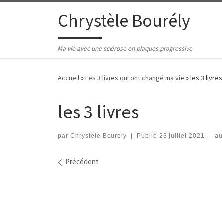
Passer au contenu
Chrystèle Bourély
Ma vie avec une sclérose en plaques progressive
Accueil
»
Les 3 livres qui ont changé ma vie
»
les 3 livres
les 3 livres
par
Chrystele Bourely
|
Publié
23 juillet 2021
-
au
Navigation des images
Précédent