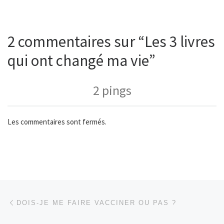
2 commentaires sur “Les 3 livres
qui ont changé ma vie”
2 pings
Les commentaires sont fermés.
Parcourir les articles
Article précédent
DOIS-JE ME FAIRE VACCINER OU PAS ?