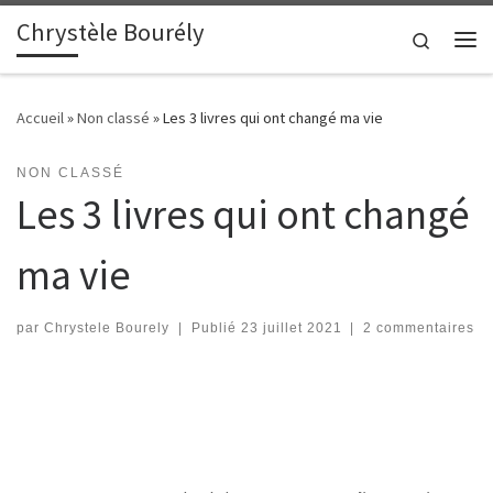
Chrystèle Bourély
Passer au contenu
Search
Me
Accueil
»
Non classé
»
Les 3 livres qui ont changé ma vie
NON CLASSÉ
Les 3 livres qui ont changé
ma vie
par
Chrystele Bourely
|
Publié
23 juillet 2021
|
2 commentaires