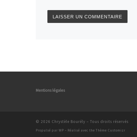
Mentions légales
© 2026
Chrystèle Bourély
– Tous droits réservés
Propulsé par
WP
– Réalisé avec the
Thème Customizr