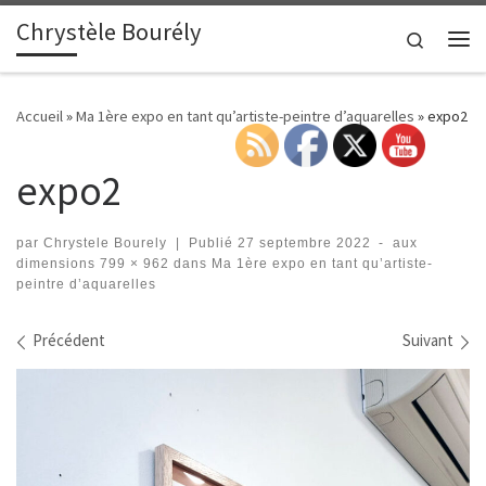
Chrystèle Bourély
Passer au contenu
Search
Me
Accueil
»
Ma 1ère expo en tant qu’artiste-peintre d’aquarelles
»
expo2
expo2
par
Chrystele Bourely
|
Publié
27 septembre 2022
-
aux
dimensions
799 × 962
dans
Ma 1ère expo en tant qu’artiste-
peintre d’aquarelles
Navigation des images
Précédent
Suivant