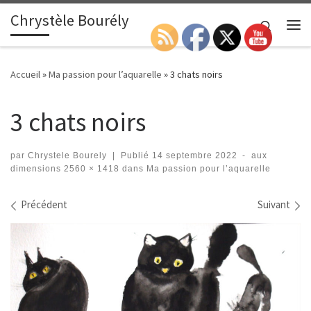
Chrystèle Bourély
Passer au contenu
Search
Me
Accueil
»
Ma passion pour l’aquarelle
»
3 chats noirs
3 chats noirs
par
Chrystele Bourely
|
Publié
14 septembre 2022
-
aux
dimensions
2560 × 1418
dans
Ma passion pour l’aquarelle
Navigation des images
Précédent
Suivant