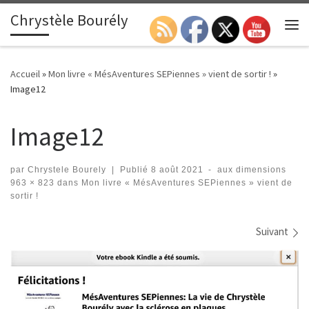
Chrystèle Bourély
Passer au contenu
Search
Me
Accueil
»
Mon livre « MésAventures SEPiennes » vient de sortir !
»
Image12
Image12
par
Chrystele Bourely
|
Publié
8 août 2021
-
aux dimensions
963 × 823
dans
Mon livre « MésAventures SEPiennes » vient de
sortir !
Navigation des images
Suivant