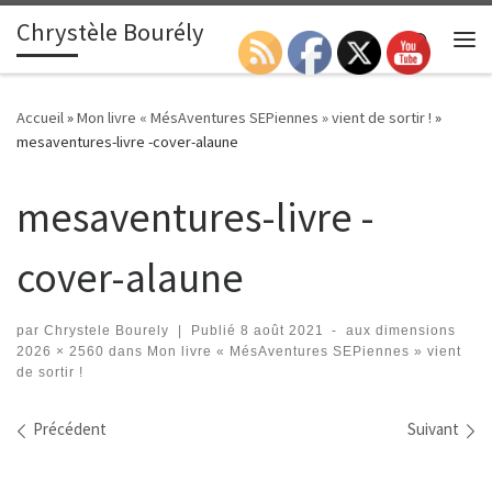
Chrystèle Bourély
Passer au contenu
Search
Me
Accueil
»
Mon livre « MésAventures SEPiennes » vient de sortir !
»
mesaventures-livre -cover-alaune
mesaventures-livre -
cover-alaune
par
Chrystele Bourely
|
Publié
8 août 2021
-
aux dimensions
2026 × 2560
dans
Mon livre « MésAventures SEPiennes » vient
de sortir !
Navigation des images
Précédent
Suivant