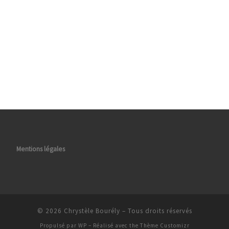
Mentions légales
© 2026
Chrystèle Bourély
– Tous droits réservés
Propulsé par
WP
– Réalisé avec the
Thème Customizr