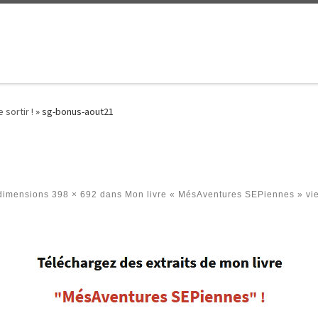
sortir !
»
sg-bonus-aout21
dimensions
398 × 692
dans
Mon livre « MésAventures SEPiennes » vien