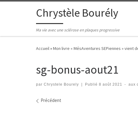
Passer au contenu
Chrystèle Bourély
Ma vie avec une sclérose en plaques progressive
Accueil
»
Mon livre « MésAventures SEPiennes » vient de 
sg-bonus-aout21
par
Chrystele Bourely
|
Publié
8 août 2021
-
aux 
Navigation des images
Précédent