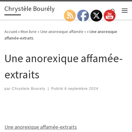
Chrystèle Bourély
Passer au contenu
Search
Me
Accueil
»
Mon livre « Une anorexique affamée »
»
Une anorexique
affamée-extraits
Une anorexique affamée-
extraits
par
Chrystele Bourely
|
Publié
6 septembre 2024
Une anorexique affamée-extraits