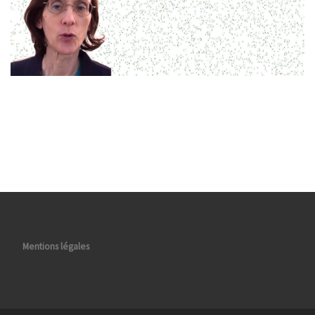
Mentions légales