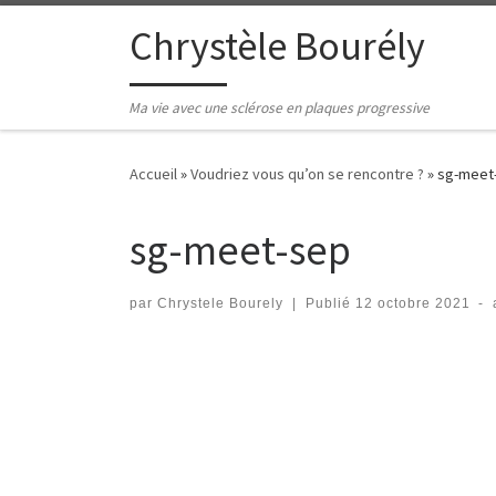
Passer au contenu
Chrystèle Bourély
Ma vie avec une sclérose en plaques progressive
Accueil
»
Voudriez vous qu’on se rencontre ?
»
sg-meet
sg-meet-sep
par
Chrystele Bourely
|
Publié
12 octobre 2021
-
Navigation des images