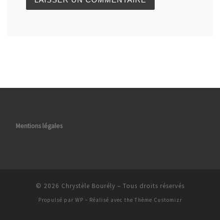
Mentions légales
© 2026
Chrystèle Bourély
– Tous droits réservés
Propulsé par
WP
– Réalisé avec the
Thème Customizr