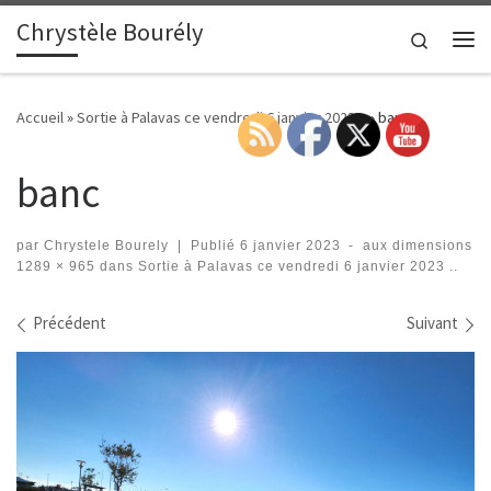
Chrystèle Bourély
Passer au contenu
Search
Me
Accueil
»
Sortie à Palavas ce vendredi 6 janvier 2023 ..
»
banc
banc
par
Chrystele Bourely
|
Publié
6 janvier 2023
-
aux dimensions
1289 × 965
dans
Sortie à Palavas ce vendredi 6 janvier 2023 ..
Navigation des images
Précédent
Suivant