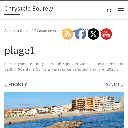
Chrystèle Bourély
Passer au contenu
Search
Me
Accueil
»
Sortie à Palavas ce vendredi 6 janvier 2023 ..
»
plage1
plage1
par
Chrystele Bourely
|
Publié
6 janvier 2023
-
aux dimensions
1285 × 969
dans
Sortie à Palavas ce vendredi 6 janvier 2023 ..
Navigation des images
Précédent
Suivant