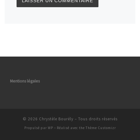
Mentions légales
© 2026
Chrystèle Bourély
– Tous droits réservés
Propulsé par
WP
– Réalisé avec the
Thème Customizr