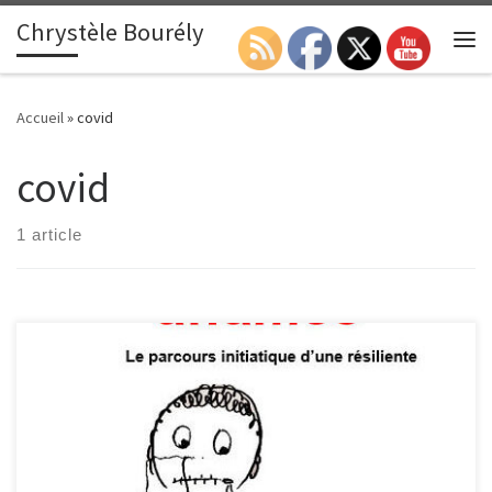
Chrystèle Bourély
Passer au contenu
Search
Me
Accueil
»
covid
covid
1 article
A suivre …