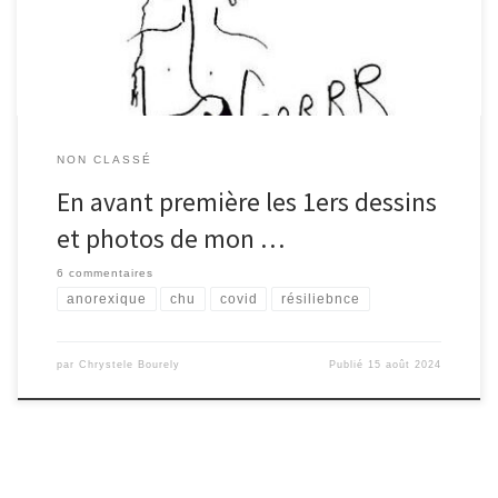
NON CLASSÉ
En avant première les 1ers dessins
et photos de mon …
6 commentaires
anorexique
chu
covid
résiliebnce
par
Chrystele Bourely
Publié
15 août 2024