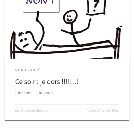
Pour le fun .. voici un dessin .. à utiliser sans modération toutes
les fois où vous aimeriez plutôt dormir tôt :)) Vous en voulez
d’autres ? ça tombe bien .. je prévois une BD fun sur
« MésaventuresSEPiennes » et sur .. « Chrystèle vous parle de […]
NON CLASSÉ
Ce soir : je dors !!!!!!!!
dessins
humour
par
Chrystele Bourely
Publié
27 juillet 2021