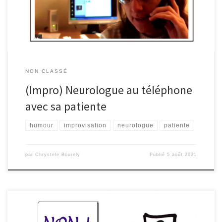
des »bon » aussi !
NON CLASSÉ
(Impro) Neurologue au téléphone
avec sa patiente
humour
improvisation
neurologue
patiente
par
Chrystele Bourely
Publié
5 août 2021