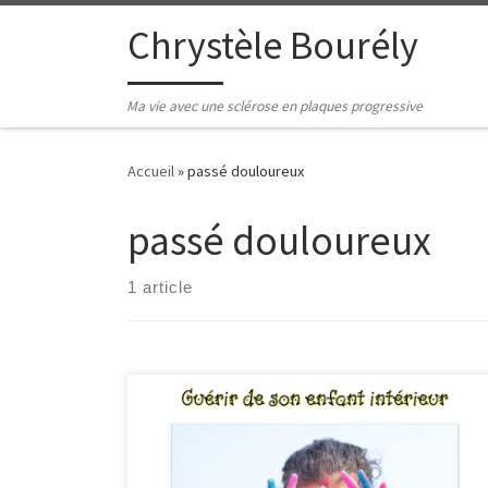
Passer au contenu
Chrystèle Bourély
Ma vie avec une sclérose en plaques progressive
Accueil
»
passé douloureux
passé douloureux
1 article
Qui peut dire que son « enfant intérieur » a toujours
été heureux ? Dans cet article je vais vous expliquer
pourquoi j’ai décidé de suivre une formation destinée