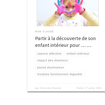
à « guérir » de son passé … Aimer des parents
toxiques Tout enfant aime ses parents .. du moins au
début, […]
NON CLASSÉ
Partir à la découverte de son
enfant intérieur pour … …
caence affective
enfant intérieur
impact des émotions
passé douloureux
troubles fonctionnels digestifs
par
Chrystele Bourely
Publié
17 juillet 2021