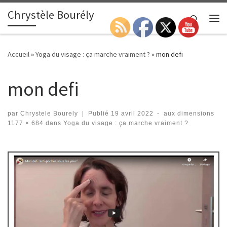
Chrystèle Bourély
Passer au contenu
Search
Me
Accueil
»
Yoga du visage : ça marche vraiment ?
»
mon defi
mon defi
par
Chrystele Bourely
|
Publié
19 avril 2022
-
aux dimensions
1177 × 684
dans
Yoga du visage : ça marche vraiment ?
Navigation des images