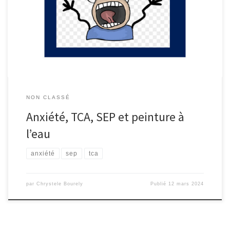
vécu des crises d’angoisse (de mon adolescence à mes 30 ans) et
phobies, des troubles alimentaires (anorexie atypique) et de vivre
avec une sclérose en plaques. Anxiété / Angoisses / Panique /
Phobies L’anxiété et le stress, tout […]
NON CLASSÉ
Anxiété, TCA, SEP et peinture à
l’eau
anxiété
sep
tca
par
Chrystele Bourely
Publié
12 mars 2024