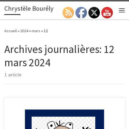
Chrystèle Bourély
Passer au contenu
Search
Me
Accueil
»
2024
»
mars
»
12
Archives journalières:
12
mars 2024
1 article
Sur ce blog vous allez pouvoir trouver mon témoignage de mon