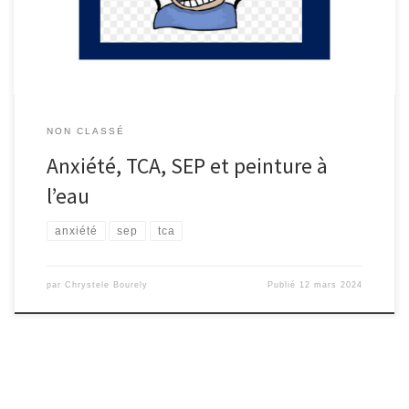
Phobies L’anxiété et le stress, tout […]
NON CLASSÉ
Anxiété, TCA, SEP et peinture à
l’eau
anxiété
sep
tca
par
Chrystele Bourely
Publié
12 mars 2024