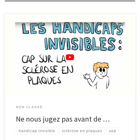
T’as bu ou quoi ? Méfiez-vous des apparences Les personnes
atteintes de sclérose en plaques reçoivent souvent / parfois des
commentaires de type « tu es ivre » .. soit parce qu’elles
présentent une démarche ébrieuse soit parce que leur élocution
est un peu mise à mal par la maladie […]
NON CLASSÉ
Ne nous jugez pas avant de …
handicap invisible
sclérose en plaques
sep