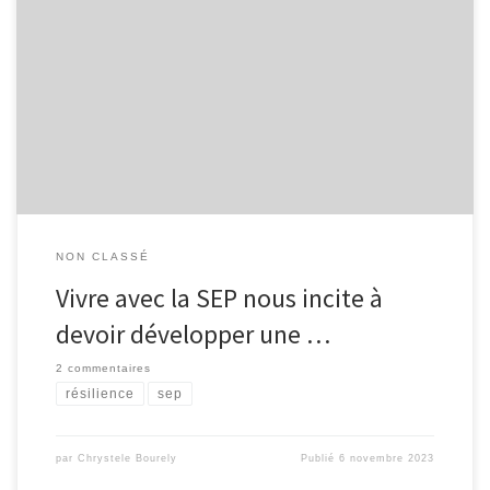
Vivre avec une sclérose en plaques est bien loin d’être de tout
repos ! Plutôt que de parler d’acceptation ou d’appropriation de
la maladie, je préfère utiliser le terme de « résilience » Mais
qu’est-ce que cela signifie ? La résilience est un concept
relativement récent et complexe parce qu’elle fait […]
NON CLASSÉ
Vivre avec la SEP nous incite à
devoir développer une …
2 commentaires
résilience
sep
par
Chrystele Bourely
Publié
6 novembre 2023