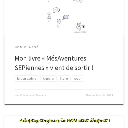
(voir en fin de page) A l’origine du livre … Comment tout a
commencé ? (extraits du livre) […]
NON CLASSÉ
Mon livre « MésAventures
SEPiennes » vient de sortir !
biographie
kindle
livre
sep
par
Chrystele Bourely
Publié
8 août 2021