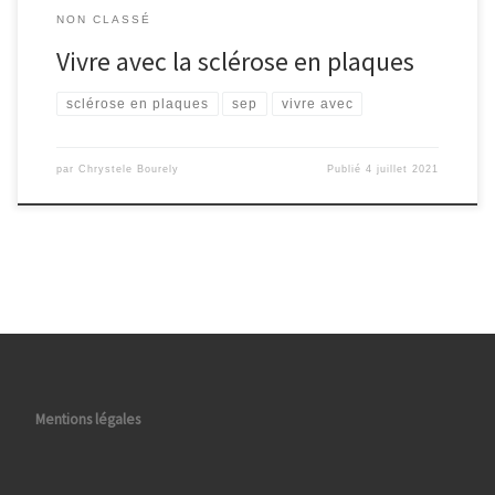
NON CLASSÉ
Vivre avec la sclérose en plaques
sclérose en plaques
sep
vivre avec
par
Chrystele Bourely
Publié
4 juillet 2021
Mentions légales