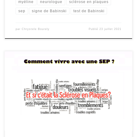
myéline
neurologue
sclérose en plaques
sep
signe de Babinski
test de Babinski
par
Chrystele Bourely
Publié
23 juillet 2021
Deux types de SEP (sclérose en plaques) Il y a SEP et SEP ! On ne
peut pas comparer la vie avec cette maladie de forme bénigne
d’une vie avec une SEP sévère ou d’emblée progressive. dans la
forme récurrente – rémittente, il existe de nos jours bon nombre
de […]