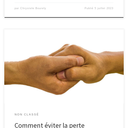
par
Chrystele Bourely
Publié
5 juillet 2023
Perdre son autonomie et finir par devenir dépendant(e) d’autres
personnes n’est pas simple et jamais voulue. Une vie de
personne valide Lorsque tout va bien, on connaît la dépendance
que lors de notre enfance : dépendant de nos parents ou bien
d’une personne désignée comme étant notre parent […]
NON CLASSÉ
Comment éviter la perte