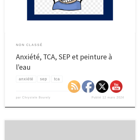
Phobies L’anxiété et le stress, tout […]
NON CLASSÉ
Anxiété, TCA, SEP et peinture à
l’eau
anxiété
sep
tca
par
Chrystele Bourely
Publié
12 mars 2024