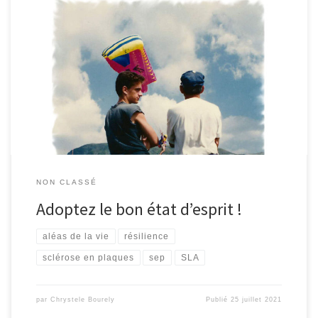
Cet article participe à l’évènement inter-blogueurs, organisé par
le blog Boulevard-du-succes.fr, sur le thème « l’importance de
l’état d’esprit« . Pour ceux qui se demandent ce qu’est l’état
d’esprit ou aussi appelé le « mindset », je vous invite à lire cet
article. La vie a eu l’occasion de me montrer à […]
NON CLASSÉ
Adoptez le bon état d’esprit !
aléas de la vie
résilience
sclérose en plaques
sep
SLA
par
Chrystele Bourely
Publié
25 juillet 2021