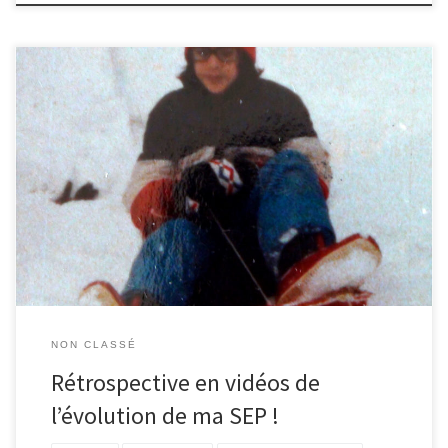
Mon enfance Née le 20 janvier 1969; la sclérose en plaques ne
faisait pas partie de ma vie avant … Moi et mon frère aîné à
Nogent-sur-Marne (région parisienne). A partir de 12 ans : début
d’une fatigue « anormale » Il me semble pouvoir dire que c’est ma
[…]
NON CLASSÉ
Rétrospective en vidéos de
l’évolution de ma SEP !