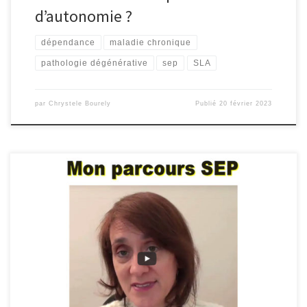
d’autonomie ?
dépendance
maladie chronique
pathologie dégénérative
sep
SLA
par
Chrystele Bourely
Publié
20 février 2023
Si vous vous trouvez dans la situation suivante, restez bien
attentif à ce qui suit … La SEP : est-ce, ce que vous vivez ? Vous
venez de recevoir le « terrible » diagnostic de sclérose en plaques
? Et vous vous posez des tas de questions ! Mais la […]