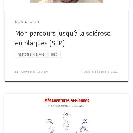
NON CLASSÉ
Mon parcours jusqu’à la sclérose
en plaques (SEP)
histoire de vie
sep
par
Chrystele Bourely
Publié
5 décembre 2021
Enfin disponible ! Au format kindle : et bientôt aussi au format
livre papier ! En attendant, je vous offre d’en lire des extraits …