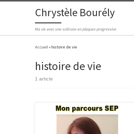
Passer au contenu
Chrystèle Bourély
Ma vie avec une sclérose en plaques progressive
Accueil
»
histoire de vie
histoire de vie
1 article
Si vous vous trouvez dans la situation suivante, restez
bien attentif à ce qui suit … La SEP : est-ce, ce que