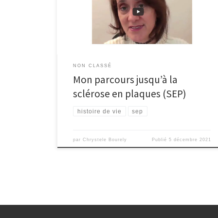
vous vivez ? Vous venez de recevoir le « terrible »
diagnostic de sclérose en plaques ? Et vous vous
posez des tas de questions ! Mais la […]
NON CLASSÉ
Mon parcours jusqu’à la
sclérose en plaques (SEP)
histoire de vie
sep
par
Chrystele Bourely
Publié
5 décembre 2021