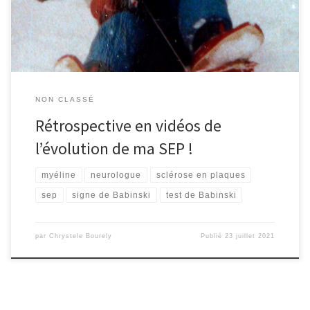
[…]
NON CLASSÉ
Rétrospective en vidéos de
l’évolution de ma SEP !
myéline
neurologue
sclérose en plaques
sep
signe de Babinski
test de Babinski
par
Chrystele Bourely
Publié
23 juillet 2021