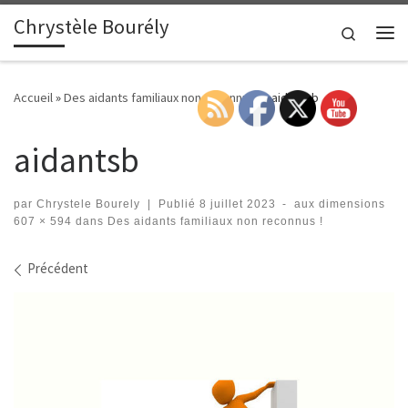
Chrystèle Bourély
Passer au contenu
Search
Me
Accueil
»
Des aidants familiaux non reconnus !
»
aidantsb
aidantsb
par
Chrystele Bourely
|
Publié
8 juillet 2023
-
aux dimensions
607 × 594
dans
Des aidants familiaux non reconnus !
Navigation des images
Précédent