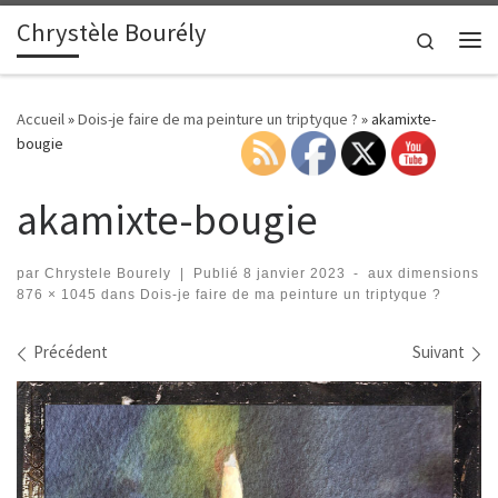
Chrystèle Bourély
Passer au contenu
Search
Me
Accueil
»
Dois-je faire de ma peinture un triptyque ?
»
akamixte-
bougie
akamixte-bougie
par
Chrystele Bourely
|
Publié
8 janvier 2023
-
aux dimensions
876 × 1045
dans
Dois-je faire de ma peinture un triptyque ?
Navigation des images
Précédent
Suivant