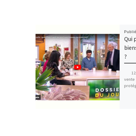
Publi
Qui 
bien
?
12.43
vente 
protég