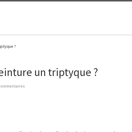
riptyque ?
einture un triptyque ?
commentaires