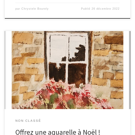
par
Chrystele Bourely
Publié
26 décembre 2022
Pour ceux qui veulent faire plaisir à leurs proches … Avez-vous
déjà pensé à lui offrir une jolie aquarelle ? Je peux peindre à la
demande, à partir d’une photo .. ou autres N’hésitez pas à me
contacter ! Chrystèle
NON CLASSÉ
Offrez une aquarelle à Noël !