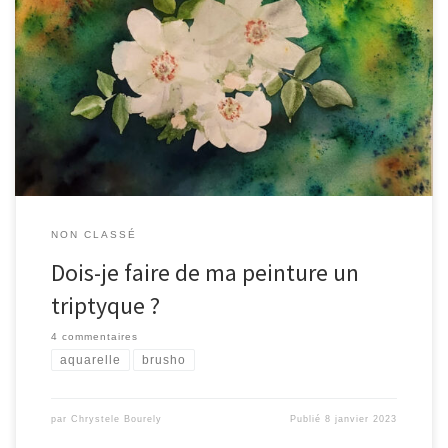
Grande question ce matin, face à ma dernière aquarelle mixte
(aquarelle + brushos) : est-ce que je coupe le papier en deux pour
en faire 2 œuvres différentes en un triptyque ou bien je n’y touche
pas ?! voilà à quoi ça ressemblerait … sinon je la […]
NON CLASSÉ
Dois-je faire de ma peinture un
triptyque ?
4 commentaires
aquarelle
brusho
par
Chrystele Bourely
Publié
8 janvier 2023