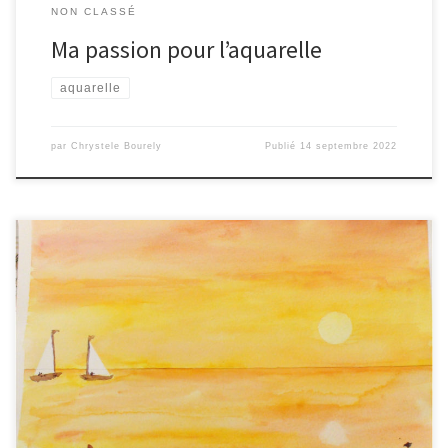
NON CLASSÉ
Ma passion pour l’aquarelle
aquarelle
par
Chrystele Bourely
Publié
14 septembre 2022
L’aquarelle, que j’ai découverte depuis toute petite grâce à ma
mère, est devenue une passion depuis le 1er confinement ! J’ai
décidé de vous en faire profiter 🙂 Promis : les aquarelles arrivent
bientôt, pour illustrer cet article ! Peindre l’eau et ses reflets
Selon Marie […]