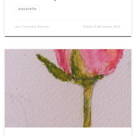
aquarelle
par
Chrystele Bourely
Publié
9 décembre 2022
Ma découverte de la peinture aquarelle La peinture aquarelle
fait partie de ma vie depuis mon enfance .. au temps où ma mère
peignai régulièrement à l’aquarelle et parfois aussi à la peinture à
l’huile ou bien en mixant les pigments aquarelle à l’encre de
chine. Voici quelques unes […]