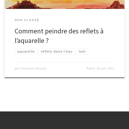
NON CLASSÉ
Comment peindre des reflets à
l’aquarelle ?
aquarelle
reflets dans l'eau
tuto
par
Chrystele Bourely
Publié
16 juin 2021