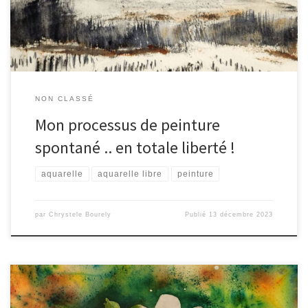
chercher à la reproduire en […]
NON CLASSÉ
Mon processus de peinture
spontané .. en totale liberté !
aquarelle
aquarelle libre
peinture
par
Chrystele Bourely
Publié
13 décembre 2023