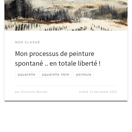
chercher à la reproduire en […]
NON CLASSÉ
Mon processus de peinture
spontané .. en totale liberté !
aquarelle
aquarelle libre
peinture
par
Chrystele Bourely
Publié
13 décembre 2023