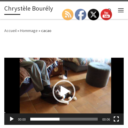
Chrystèle Bourély
Passer au contenu
Search
Me
Accueil
»
Hommage
»
cacao
Lecteur
vidéo
00:00
00:06