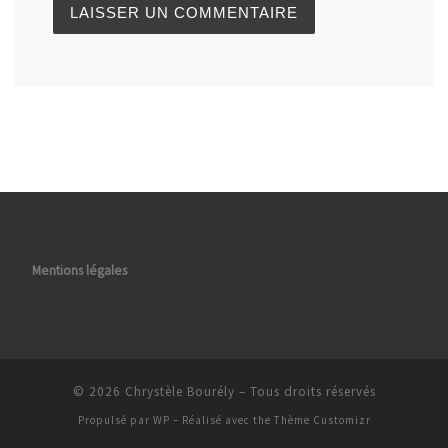
Mentions légales
© 2026
Chrystèle Bourély
– Tous droits réservés
Propulsé par
WP
– Réalisé avec the
Thème Customizr