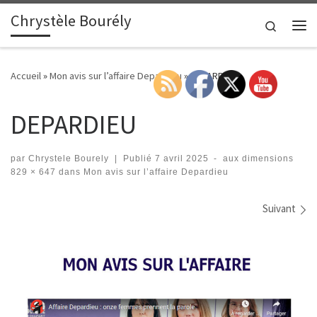
Chrystèle Bourély
Passer au contenu
Search
Me
Accueil
»
Mon avis sur l’affaire Depardieu
»
DEPARDIEU
DEPARDIEU
par
Chrystele Bourely
|
Publié
7 avril 2025
-
aux dimensions
829 × 647
dans
Mon avis sur l’affaire Depardieu
Navigation des images
Suivant