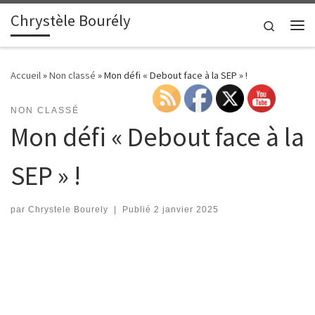
Chrystèle Bourély
Passer au contenu
Search
Me
Accueil
»
Non classé
»
Mon défi « Debout face à la SEP » !
NON CLASSÉ
Mon défi « Debout face à la
SEP » !
par
Chrystele Bourely
|
Publié
2 janvier 2025