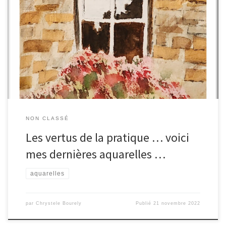
Aquarelle inspirée d’une photo du Parc de Méric Aquarelle
réalisée en « loose » Des montagnes … Aquarelle réalisée avec
des « brushos » en mode pouring et loose Aquarelle réalisée
avec l’aide d’une vidéo tuto présente sur Youtube Vous noterez
que j’ai changé de couleurs par rapport à […]
NON CLASSÉ
Les vertus de la pratique … voici
mes dernières aquarelles …
aquarelles
par
Chrystele Bourely
Publié
21 novembre 2022