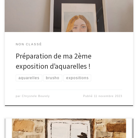
d’abord il faut avoir réalisé de belles […]
NON CLASSÉ
Préparation de ma 2ème
exposition d’aquarelles !
aquarelles
brusho
expositions
par
Chrystele Bourely
Publié
11 novembre 2023