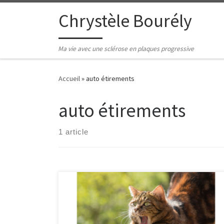
Passer au contenu
Chrystèle Bourély
Ma vie avec une sclérose en plaques progressive
Accueil
»
auto étirements
auto étirements
1 article
Toutes les personnes atteintes de sclérose en plaques
sont ou vont devenir sujettes à de la spasticité
(raideurs musculaires). Intérêts des séances de