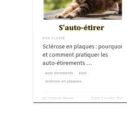
kinésithérapie Les étirements sont indispensables à
pratiquer pour agir sur la raideur musculaire. A défaut,
la spasticité peut vite devenir douloureuse ! Il arrive
même d’être […]
NON CLASSÉ
Sclérose en plaques : pourquoi
et comment pratiquer les
auto-étirements …
auto étirements
kiné
sclérose en plaques
par
Chrystele Bourely
Publié
6 octobre 2021