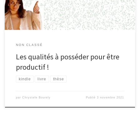
moment … où une poussée de sclérose en plaques me rend
assez amorphe et le corps douloureux […]
NON CLASSÉ
Les qualités à posséder pour être
productif !
kindle
livre
thèse
par
Chrystele Bourely
Publié
3 novembre 2021