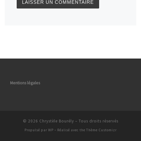
Mentions légales
© 2026
Chrystèle Bourély
– Tous droits réservés
Propulsé par
WP
– Réalisé avec the
Thème Customizr