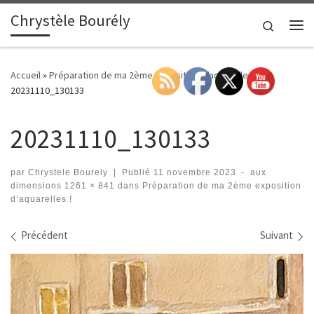
Chrystèle Bourély
Passer au contenu
Search
Me
Accueil
»
Préparation de ma 2ème exposition d’aquarelles !
»
20231110_130133
20231110_130133
par
Chrystele Bourely
|
Publié
11 novembre 2023
-
aux
dimensions
1261 × 841
dans
Préparation de ma 2ème exposition
d’aquarelles !
Navigation des images
Précédent
Suivant