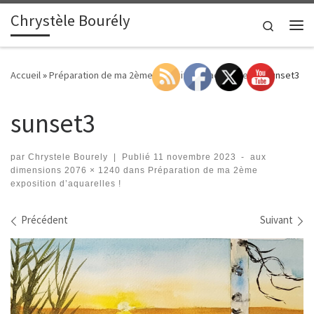
Chrystèle Bourély
Passer au contenu
Search
Me
Accueil
»
Préparation de ma 2ème exposition d’aquarelles !
»
sunset3
sunset3
par
Chrystele Bourely
|
Publié
11 novembre 2023
-
aux
dimensions
2076 × 1240
dans
Préparation de ma 2ème
exposition d’aquarelles !
Navigation des images
Précédent
Suivant