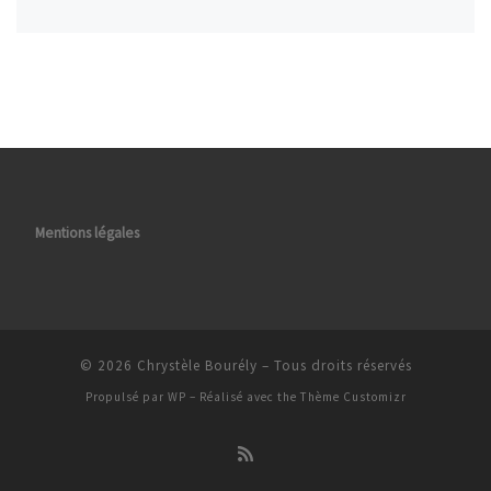
Mentions légales
© 2026
Chrystèle Bourély
– Tous droits réservés
Propulsé par
WP
– Réalisé avec the
Thème Customizr